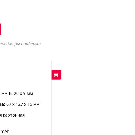
менеджеры подберут
В корзину
 мм B: 20 ​​x 9 мм
ва:
67 x 127 x 15 мм
я картонная
 mAh