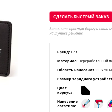
СДЕЛАТЬ БЫСТРЫЙ ЗАКАЗ
Заполните простую форму и наши 
наилучшее решение.
Бренд:
Нет
Материал:
Переработанный п
Область нанесения:
80 x 50 
Размер зарядного устройст
Цвет
корпуса:
Нанесение
логотипа: