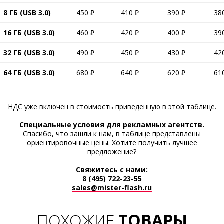
8 ГБ (USB 3.0)
450 ₽
410 ₽
390 ₽
38
16 ГБ (USB 3.0)
460 ₽
420 ₽
400 ₽
39
32 ГБ (USB 3.0)
490 ₽
450 ₽
430 ₽
42
64 ГБ (USB 3.0)
680 ₽
640 ₽
620 ₽
61
НДС уже включен в стоимость приведенную в этой таблице.
Cпециальные условия для рекламных агентств.
Спасибо, что зашли к нам, в таблице представлены
ориентировочные цены. Хотите получить лучшее
предложение?
Свяжитесь с нами:
8 (495) 722-23-55
sales@mister-flash.ru
ПОХОЖИЕ
ТОВАРЫ