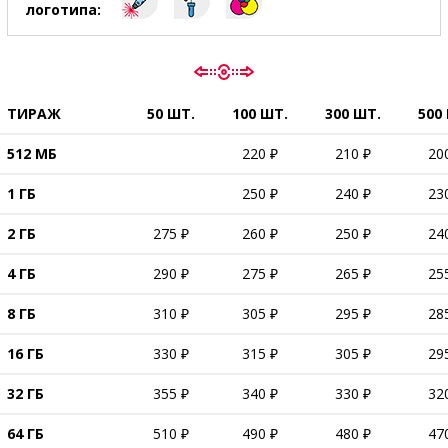
логотипа:
ТИРАЖ
50 ШТ.
100 ШТ.
300 ШТ.
500
512 МБ
220 ₽
210 ₽
20
1 ГБ
250 ₽
240 ₽
23
2 ГБ
275 ₽
260 ₽
250 ₽
24
4 ГБ
290 ₽
275 ₽
265 ₽
25
8 ГБ
310 ₽
305 ₽
295 ₽
28
16 ГБ
330 ₽
315 ₽
305 ₽
29
32 ГБ
355 ₽
340 ₽
330 ₽
32
64 ГБ
510 ₽
490 ₽
480 ₽
47