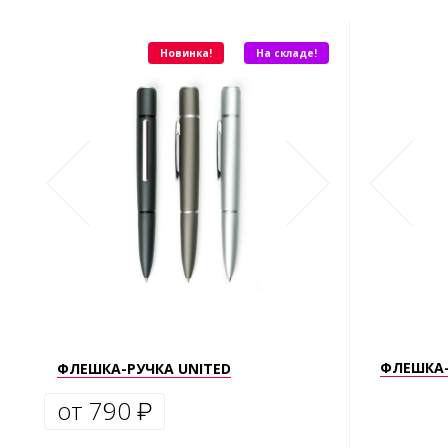
Новинка!
На складе!
АРТ.2123
ФЛЕШКА-
ФЛЕШКА-РУЧКА UNITED
от 790
₽